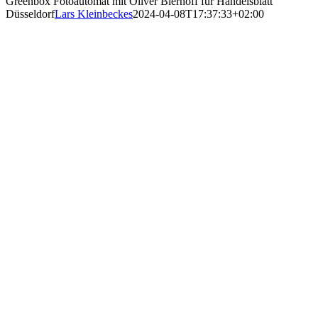
Greenbox Fotoautomat mit Oliver Bierhoff für Handelsblatt
Düsseldorf
Lars Kleinbeckes
2024-04-08T17:37:33+02:00