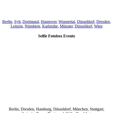
Berlin
,
Sylt
,
Dortmund
,
Hannover
,
Wuppertal
,
Düsseldorf
,
Dresden
,
Leipzig
,
Nürnberg
,
Karlsruhe
,
Münster
,
Düsseldorf
,
Wien
Selfie Fotobox Events
Berlin, Dresden, Hamburg, Düsseldorf, München, Stuttgart,