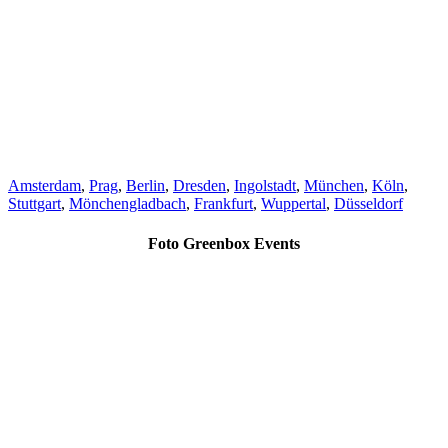
Amsterdam
,
Prag
,
Berlin
,
Dresden
,
Ingolstadt
,
München
,
Köln
,
Stuttgart
,
Mönchengladbach
,
Frankfurt
,
Wuppertal
,
Düsseldorf
Foto Greenbox Events