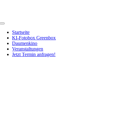
Zum
Inhalt
springen
Toggle
Navigation
Startseite
KI-Fotobox Greenbox
Daumenkino
Veranstaltungen
Jetzt Termin anfragen!