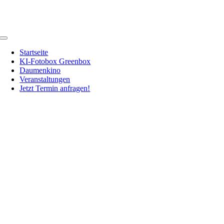
Zum
Inhalt
springen
Toggle
Navigation
Startseite
KI-Fotobox Greenbox
Daumenkino
Veranstaltungen
Jetzt Termin anfragen!