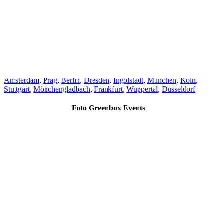
Amsterdam
,
Prag
,
Berlin
,
Dresden
,
Ingolstadt
,
München
,
Köln
,
Stuttgart
,
Mönchengladbach
,
Frankfurt
,
Wuppertal
,
Düsseldorf
Foto Greenbox Events