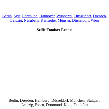
Berlin
,
Sylt
,
Dortmund
,
Hannover
,
Wuppertal
,
Düsseldorf
,
Dresden
,
Leipzig
,
Nürnberg
,
Karlsruhe
,
Münster
,
Düsseldorf
,
Wien
Selfie Fotobox Events
Berlin, Dresden, Hamburg, Düsseldorf, München, Stuttgart,
Leipzig, Essen, Dortmund, Köln, Frankfurt