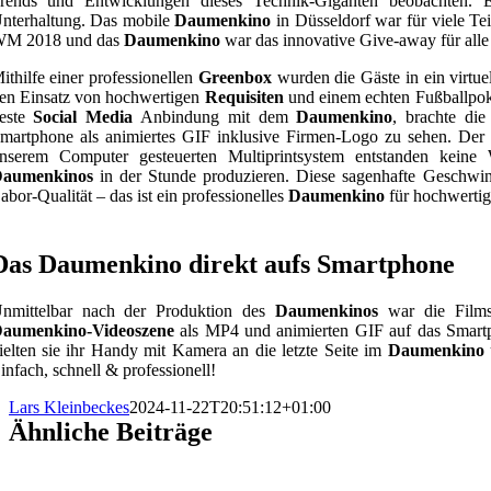
rends und Entwicklungen dieses Technik-Giganten beobachten. Ein
nterhaltung. Das mobile
Daumenkino
in Düsseldorf war für viele T
M 2018 und das
Daumenkino
war das innovative Give-away für alle
ithilfe einer professionellen
Greenbox
wurden die Gäste in ein virtuel
en Einsatz von hochwertigen
Requisiten
und einem echten Fußballpoka
este
Social Media
Anbindung mit dem
Daumenkino
, brachte di
martphone als animiertes GIF inklusive Firmen-Logo zu sehen. De
nserem Computer gesteuerten Multiprintsystem entstanden kein
aumenkinos
in der Stunde produzieren. Diese sagenhafte Geschwind
abor-Qualität – das ist ein professionelles
Daumenkino
für hochwertig
Das Daumenkino direkt aufs Smartphone
nmittelbar nach der Produktion des
Daumenkinos
war die Films
aumenkino-Videoszene
als MP4 und animierten GIF auf das Smartp
ielten sie ihr Handy mit Kamera an die letzte Seite im
Daumenkino
infach, schnell & professionell!
Lars Kleinbeckes
2024-11-22T20:51:12+01:00
Ähnliche Beiträge