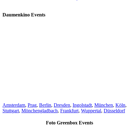
Daumenkino Events
Amsterdam
,
Prag
,
Berlin
,
Dresden
,
Ingolstadt
,
München
,
Köln
,
Stuttgart
,
Mönchengladbach
,
Frankfurt
,
Wuppertal
,
Düsseldorf
Foto Greenbox Events