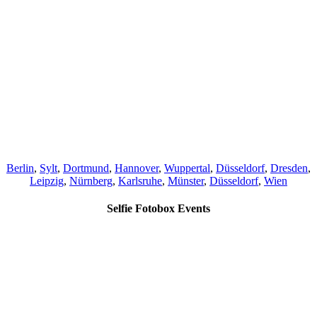
Berlin
,
Sylt
,
Dortmund
,
Hannover
,
Wuppertal
,
Düsseldorf
,
Dresden
,
Leipzig
,
Nürnberg
,
Karlsruhe
,
Münster
,
Düsseldorf
,
Wien
Selfie Fotobox Events