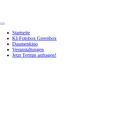
Zum
Inhalt
springen
Toggle
Navigation
Startseite
KI-Fotobox Greenbox
Daumenkino
Veranstaltungen
Jetzt Termin anfragen!