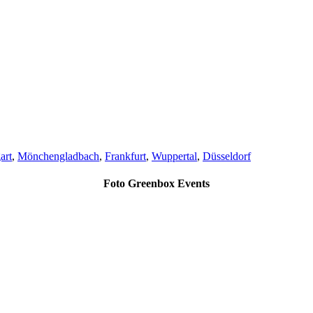
art
,
Mönchengladbach
,
Frankfurt
,
Wuppertal
,
Düsseldorf
Foto Greenbox Events