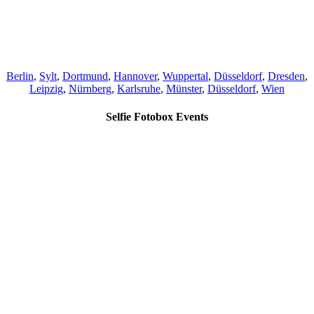
Berlin
,
Sylt
,
Dortmund
,
Hannover
,
Wuppertal
,
Düsseldorf
,
Dresden
,
Leipzig
,
Nürnberg
,
Karlsruhe
,
Münster
,
Düsseldorf
,
Wien
Selfie Fotobox Events