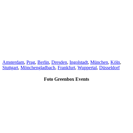
Amsterdam
,
Prag
,
Berlin
,
Dresden
,
Ingolstadt
,
München
,
Köln
,
Stuttgart
,
Mönchengladbach
,
Frankfurt
,
Wuppertal
,
Düsseldorf
Foto Greenbox Events