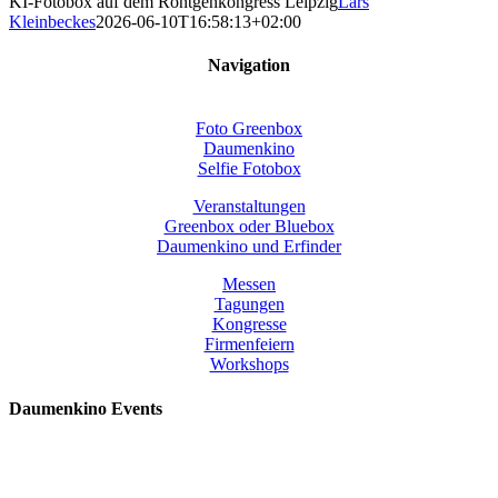
KI-Fotobox auf dem Röntgenkongress Leipzig
Lars
Kleinbeckes
2026-06-10T16:58:13+02:00
Navigation
Foto Greenbox
Daumenkino
Selfie Fotobox
Veranstaltungen
Greenbox oder Bluebox
Daumenkino und Erfinder
Messen
Tagungen
Kongresse
Firmenfeiern
Workshops
Daumenkino Events