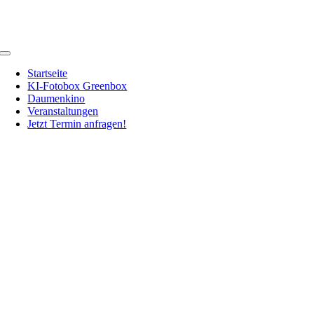
Zum
Inhalt
springen
Toggle
Navigation
Startseite
KI-Fotobox Greenbox
Daumenkino
Veranstaltungen
Jetzt Termin anfragen!