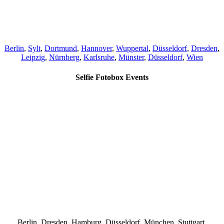
Berlin
,
Sylt
,
Dortmund
,
Hannover
,
Wuppertal
,
Düsseldorf
,
Dresden
,
Leipzig
,
Nürnberg
,
Karlsruhe
,
Münster
,
Düsseldorf
,
Wien
Selfie Fotobox Events
Berlin, Dresden, Hamburg, Düsseldorf, München, Stuttgart,