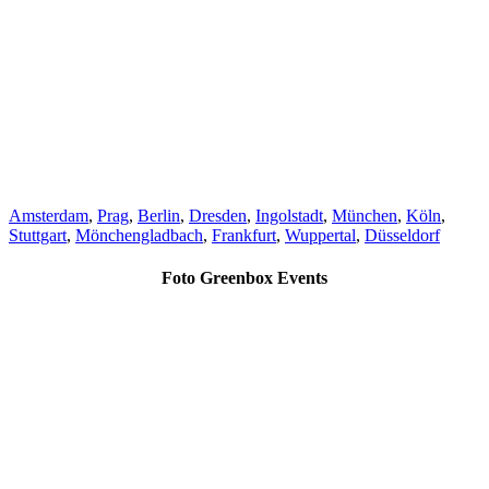
Amsterdam
,
Prag
,
Berlin
,
Dresden
,
Ingolstadt
,
München
,
Köln
,
Stuttgart
,
Mönchengladbach
,
Frankfurt
,
Wuppertal
,
Düsseldorf
Foto Greenbox Events