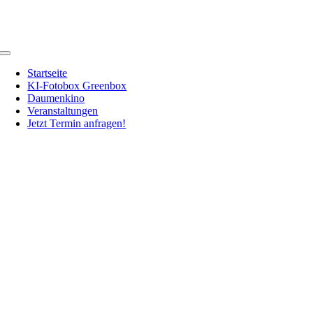
Zum
Inhalt
springen
Toggle
Navigation
Startseite
KI-Fotobox Greenbox
Daumenkino
Veranstaltungen
Jetzt Termin anfragen!