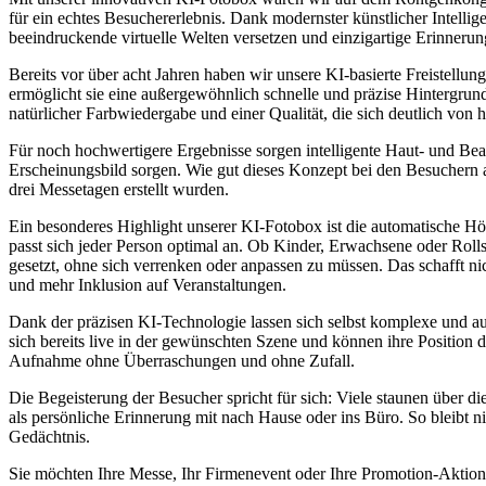
für ein echtes Besuchererlebnis. Dank modernster künstlicher Intelli
beeindruckende virtuelle Welten versetzen und einzigartige Erinnerung
Bereits vor über acht Jahren haben wir unsere KI-basierte Freistellung
ermöglicht sie eine außergewöhnlich schnelle und präzise Hintergrundf
natürlicher Farbwiedergabe und einer Qualität, die sich deutlich v
Für noch hochwertigere Ergebnisse sorgen intelligente Haut- und Beaut
Erscheinungsbild sorgen. Wie gut dieses Konzept bei den Besuchern 
drei Messetagen erstellt wurden.
Ein besonderes Highlight unserer KI-Fotobox ist die automatische H
passt sich jeder Person optimal an. Ob Kinder, Erwachsene oder Rollst
gesetzt, ohne sich verrenken oder anpassen zu müssen. Das schafft ni
und mehr Inklusion auf Veranstaltungen.
Dank der präzisen KI-Technologie lassen sich selbst komplexe und a
sich bereits live in der gewünschten Szene und können ihre Position d
Aufnahme ohne Überraschungen und ohne Zufall.
Die Begeisterung der Besucher spricht für sich: Viele staunen über di
als persönliche Erinnerung mit nach Hause oder ins Büro. So bleibt n
Gedächtnis.
Sie möchten Ihre Messe, Ihr Firmenevent oder Ihre Promotion-Aktio