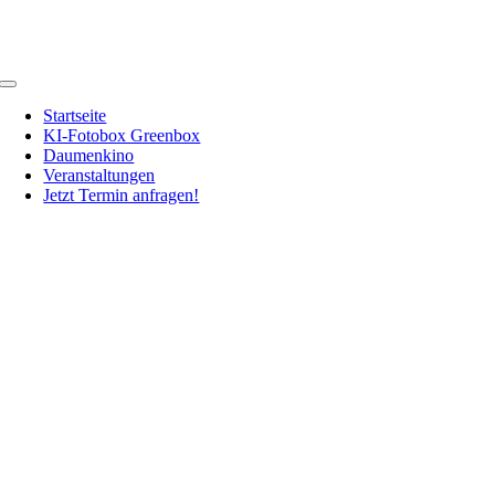
Zum
Inhalt
springen
Toggle
Navigation
Startseite
KI-Fotobox Greenbox
Daumenkino
Veranstaltungen
Jetzt Termin anfragen!