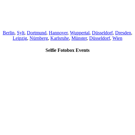
Berlin
,
Sylt
,
Dortmund
,
Hannover
,
Wuppertal
,
Düsseldorf
,
Dresden
,
Leipzig
,
Nürnberg
,
Karlsruhe
,
Münster
,
Düsseldorf
,
Wien
Selfie Fotobox Events