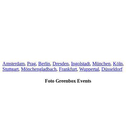
Amsterdam
,
Prag
,
Berlin
,
Dresden
,
Ingolstadt
,
München
,
Köln
,
Stuttgart
,
Mönchengladbach
,
Frankfurt
,
Wuppertal
,
Düsseldorf
Foto Greenbox Events