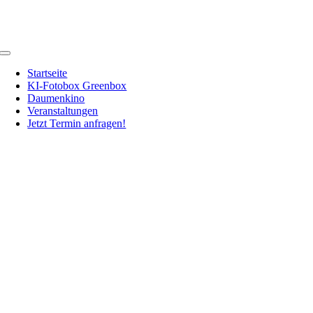
Zum
Inhalt
springen
Toggle
Navigation
Startseite
KI-Fotobox Greenbox
Daumenkino
Veranstaltungen
Jetzt Termin anfragen!