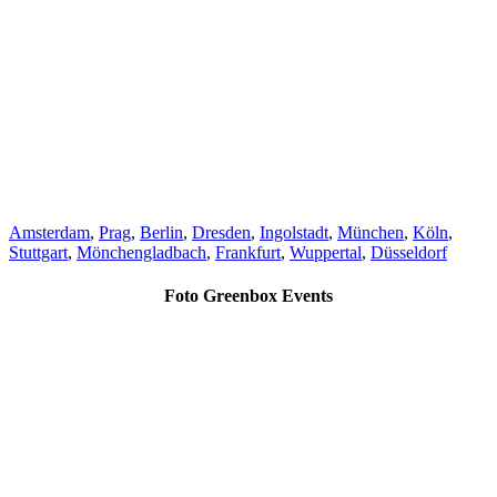
Amsterdam
,
Prag
,
Berlin
,
Dresden
,
Ingolstadt
,
München
,
Köln
,
Stuttgart
,
Mönchengladbach
,
Frankfurt
,
Wuppertal
,
Düsseldorf
Foto Greenbox Events