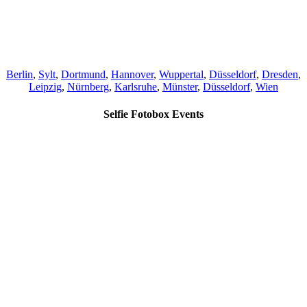
Berlin
,
Sylt
,
Dortmund
,
Hannover
,
Wuppertal
,
Düsseldorf
,
Dresden
,
Leipzig
,
Nürnberg
,
Karlsruhe
,
Münster
,
Düsseldorf
,
Wien
Selfie Fotobox Events