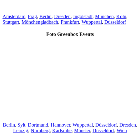
Amsterdam
,
Prag
,
Berlin
,
Dresden
,
Ingolstadt
,
München
,
Köln
,
Stuttgart
,
Mönchengladbach
,
Frankfurt
,
Wuppertal
,
Düsseldorf
Foto Greenbox Events
Berlin
,
Sylt
,
Dortmund
,
Hannover
,
Wuppertal
,
Düsseldorf
,
Dresden
,
Leipzig
,
Nürnberg
,
Karlsruhe
,
Münster
,
Düsseldorf
,
Wien