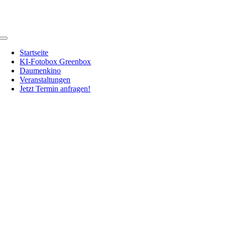
Zum
Inhalt
springen
Toggle
Navigation
Startseite
KI-Fotobox Greenbox
Daumenkino
Veranstaltungen
Jetzt Termin anfragen!