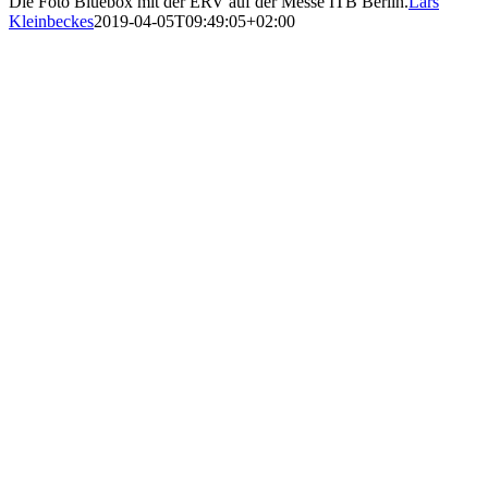
Die Foto Bluebox mit der ERV auf der Messe ITB Berlin.
Lars
Kleinbeckes
2019-04-05T09:49:05+02:00