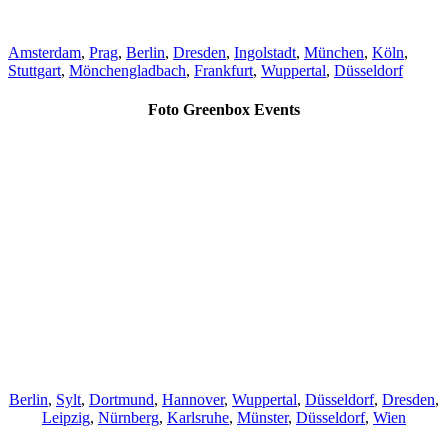
Amsterdam
,
Prag
,
Berlin
,
Dresden
,
Ingolstadt
,
München
,
Köln
,
Stuttgart
,
Mönchengladbach
,
Frankfurt
,
Wuppertal
,
Düsseldorf
Foto Greenbox Events
Berlin
,
Sylt
,
Dortmund
,
Hannover
,
Wuppertal
,
Düsseldorf
,
Dresden
,
Leipzig
,
Nürnberg
,
Karlsruhe
,
Münster
,
Düsseldorf
,
Wien