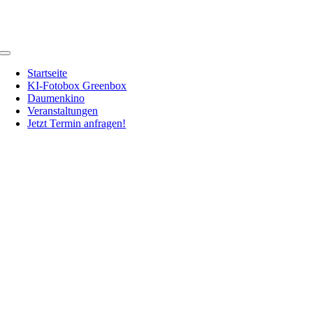
Zum
Inhalt
springen
Toggle
Navigation
Startseite
KI-Fotobox Greenbox
Daumenkino
Veranstaltungen
Jetzt Termin anfragen!