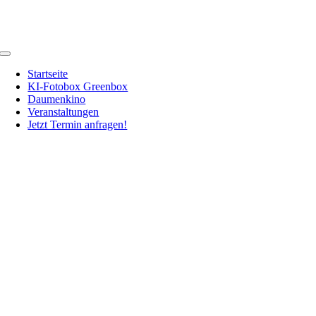
Zum
Inhalt
springen
Toggle
Navigation
Startseite
KI-Fotobox Greenbox
Daumenkino
Veranstaltungen
Jetzt Termin anfragen!