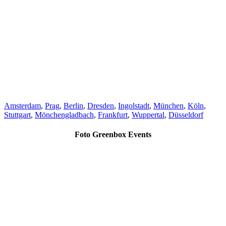
Amsterdam
,
Prag
,
Berlin
,
Dresden
,
Ingolstadt
,
München
,
Köln
,
Stuttgart
,
Mönchengladbach
,
Frankfurt
,
Wuppertal
,
Düsseldorf
Foto Greenbox Events