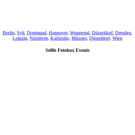
Berlin
,
Sylt
,
Dortmund
,
Hannover
,
Wuppertal
,
Düsseldorf
,
Dresden
,
Leipzig
,
Nürnberg
,
Karlsruhe
,
Münster
,
Düsseldorf
,
Wien
Selfie Fotobox Events