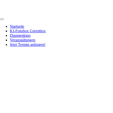
Zum
Inhalt
springen
Toggle
Navigation
Startseite
KI-Fotobox Greenbox
Daumenkino
Veranstaltungen
Jetzt Termin anfragen!