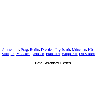
Amsterdam
,
Prag
,
Berlin
,
Dresden
,
Ingolstadt
,
München
,
Köln
,
Stuttgart
,
Mönchengladbach
,
Frankfurt
,
Wuppertal
,
Düsseldorf
Foto Greenbox Events