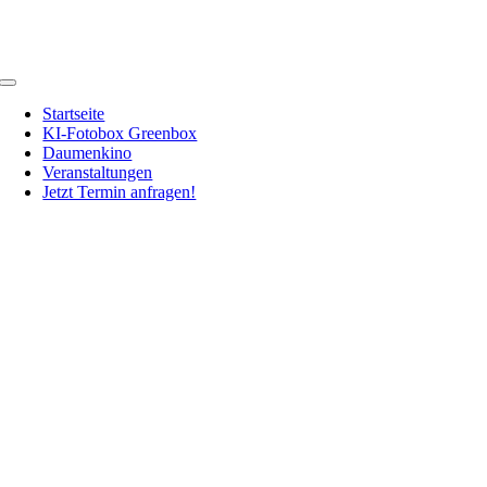
Zum
Inhalt
springen
Toggle
Navigation
Startseite
KI-Fotobox Greenbox
Daumenkino
Veranstaltungen
Jetzt Termin anfragen!