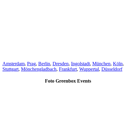
Amsterdam
,
Prag
,
Berlin
,
Dresden
,
Ingolstadt
,
München
,
Köln
,
Stuttgart
,
Mönchengladbach
,
Frankfurt
,
Wuppertal
,
Düsseldorf
Foto Greenbox Events