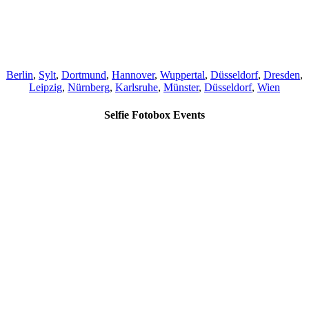
Berlin
,
Sylt
,
Dortmund
,
Hannover
,
Wuppertal
,
Düsseldorf
,
Dresden
,
Leipzig
,
Nürnberg
,
Karlsruhe
,
Münster
,
Düsseldorf
,
Wien
Selfie Fotobox Events