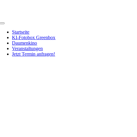
Zum
Inhalt
springen
Toggle
Navigation
Startseite
KI-Fotobox Greenbox
Daumenkino
Veranstaltungen
Jetzt Termin anfragen!