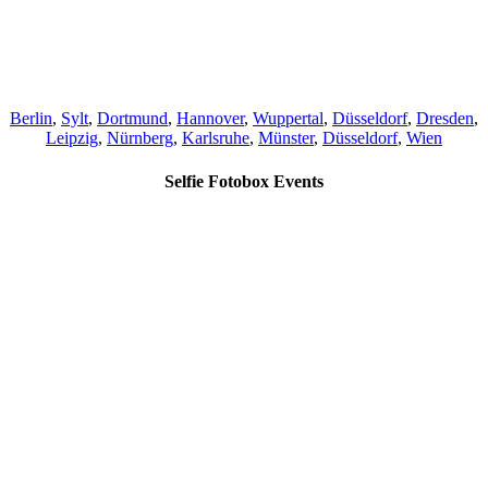
Berlin
,
Sylt
,
Dortmund
,
Hannover
,
Wuppertal
,
Düsseldorf
,
Dresden
,
Leipzig
,
Nürnberg
,
Karlsruhe
,
Münster
,
Düsseldorf
,
Wien
Selfie Fotobox Events