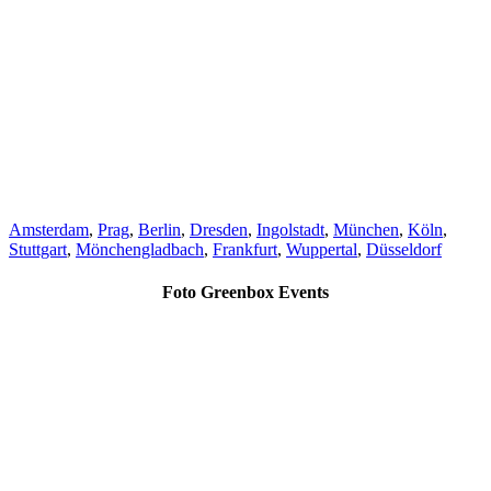
Amsterdam
,
Prag
,
Berlin
,
Dresden
,
Ingolstadt
,
München
,
Köln
,
Stuttgart
,
Mönchengladbach
,
Frankfurt
,
Wuppertal
,
Düsseldorf
Foto Greenbox Events