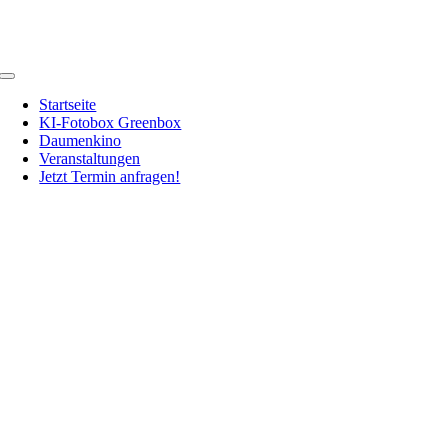
Zum
Inhalt
springen
Toggle
Navigation
Startseite
KI-Fotobox Greenbox
Daumenkino
Veranstaltungen
Jetzt Termin anfragen!