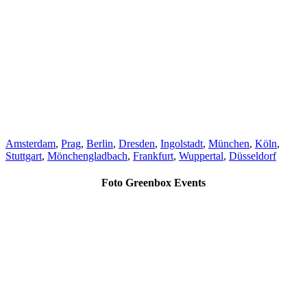
Amsterdam
,
Prag
,
Berlin
,
Dresden
,
Ingolstadt
,
München
,
Köln
,
Stuttgart
,
Mönchengladbach
,
Frankfurt
,
Wuppertal
,
Düsseldorf
Foto Greenbox Events