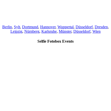
Berlin
,
Sylt
,
Dortmund
,
Hannover
,
Wuppertal
,
Düsseldorf
,
Dresden
,
Leipzig
,
Nürnberg
,
Karlsruhe
,
Münster
,
Düsseldorf
,
Wien
Selfie Fotobox Events