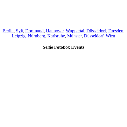
Berlin
,
Sylt
,
Dortmund
,
Hannover
,
Wuppertal
,
Düsseldorf
,
Dresden
,
Leipzig
,
Nürnberg
,
Karlsruhe
,
Münster
,
Düsseldorf
,
Wien
Selfie Fotobox Events