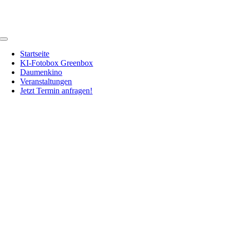
Zum
Inhalt
springen
Toggle
Navigation
Startseite
KI-Fotobox Greenbox
Daumenkino
Veranstaltungen
Jetzt Termin anfragen!