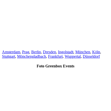
Amsterdam
,
Prag
,
Berlin
,
Dresden
,
Ingolstadt
,
München
,
Köln
,
Stuttgart
,
Mönchengladbach
,
Frankfurt
,
Wuppertal
,
Düsseldorf
Foto Greenbox Events