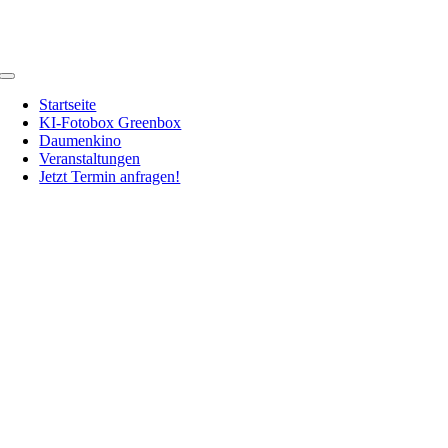
Zum
Inhalt
springen
Toggle
Navigation
Startseite
KI-Fotobox Greenbox
Daumenkino
Veranstaltungen
Jetzt Termin anfragen!