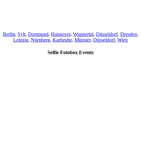
Berlin
,
Sylt
,
Dortmund
,
Hannover
,
Wuppertal
,
Düsseldorf
,
Dresden
,
Leipzig
,
Nürnberg
,
Karlsruhe
,
Münster
,
Düsseldorf
,
Wien
Selfie Fotobox Events