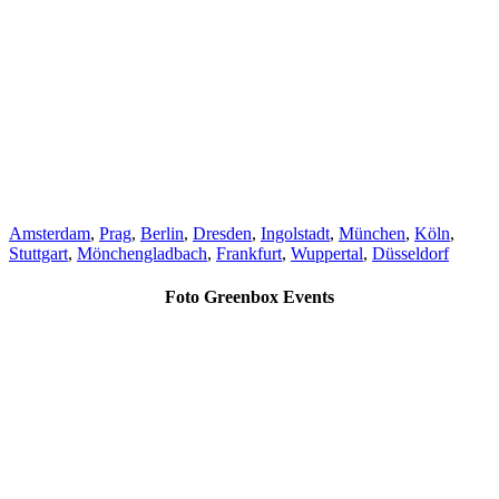
Amsterdam
,
Prag
,
Berlin
,
Dresden
,
Ingolstadt
,
München
,
Köln
,
Stuttgart
,
Mönchengladbach
,
Frankfurt
,
Wuppertal
,
Düsseldorf
Foto Greenbox Events