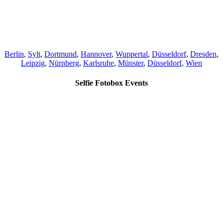
Berlin
,
Sylt
,
Dortmund
,
Hannover
,
Wuppertal
,
Düsseldorf
,
Dresden
,
Leipzig
,
Nürnberg
,
Karlsruhe
,
Münster
,
Düsseldorf
,
Wien
Selfie Fotobox Events