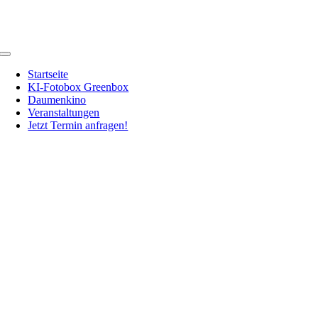
Zum
Inhalt
springen
Toggle
Navigation
Startseite
KI-Fotobox Greenbox
Daumenkino
Veranstaltungen
Jetzt Termin anfragen!