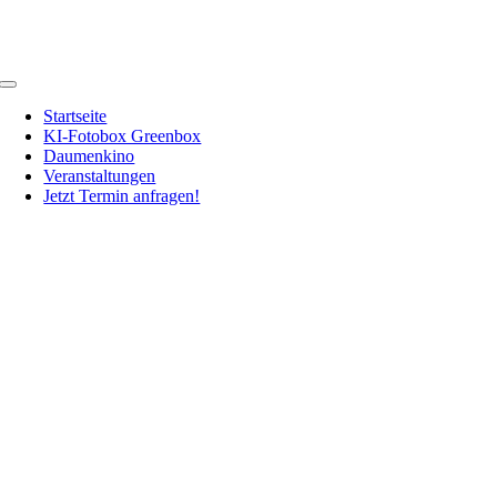
Zum
Inhalt
springen
Toggle
Navigation
Startseite
KI-Fotobox Greenbox
Daumenkino
Veranstaltungen
Jetzt Termin anfragen!