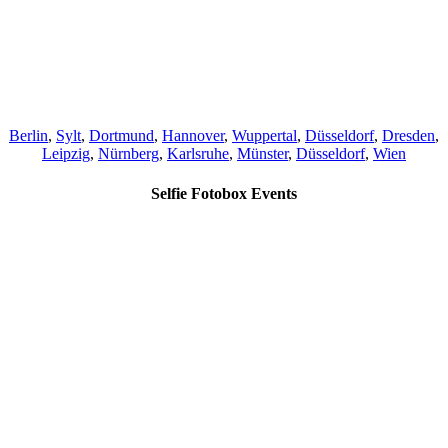
Berlin
,
Sylt
,
Dortmund
,
Hannover
,
Wuppertal
,
Düsseldorf
,
Dresden
,
Leipzig
,
Nürnberg
,
Karlsruhe
,
Münster
,
Düsseldorf
,
Wien
Selfie Fotobox Events