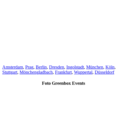
Amsterdam
,
Prag
,
Berlin
,
Dresden
,
Ingolstadt
,
München
,
Köln
,
Stuttgart
,
Mönchengladbach
,
Frankfurt
,
Wuppertal
,
Düsseldorf
Foto Greenbox Events