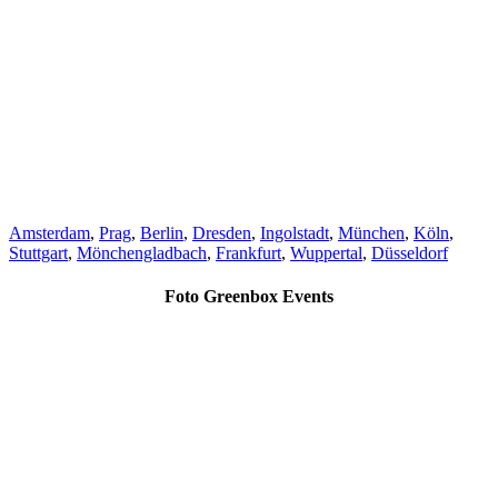
Amsterdam
,
Prag
,
Berlin
,
Dresden
,
Ingolstadt
,
München
,
Köln
,
Stuttgart
,
Mönchengladbach
,
Frankfurt
,
Wuppertal
,
Düsseldorf
Foto Greenbox Events