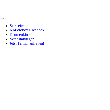
Zum
Inhalt
springen
Toggle
Navigation
Startseite
KI-Fotobox Greenbox
Daumenkino
Veranstaltungen
Jetzt Termin anfragen!