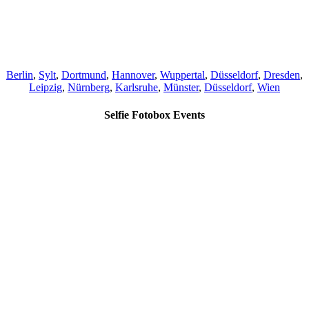
Berlin
,
Sylt
,
Dortmund
,
Hannover
,
Wuppertal
,
Düsseldorf
,
Dresden
,
Leipzig
,
Nürnberg
,
Karlsruhe
,
Münster
,
Düsseldorf
,
Wien
Selfie Fotobox Events