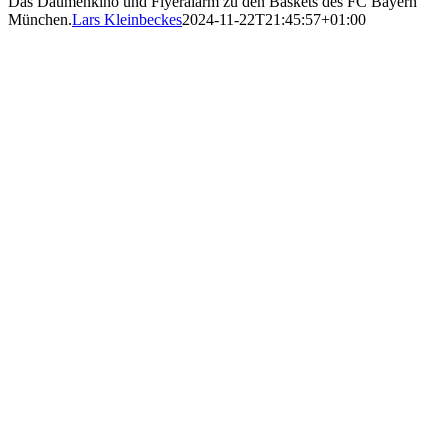
Das Daumenkino und Flyeralarm zu den Baskets des FC Bayern
München.
Lars Kleinbeckes
2024-11-22T21:45:57+01:00