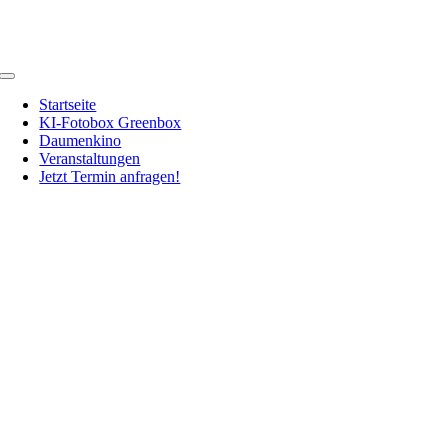
Zum
Inhalt
springen
Toggle
Navigation
Startseite
KI-Fotobox Greenbox
Daumenkino
Veranstaltungen
Jetzt Termin anfragen!