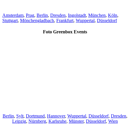
Amsterdam
,
Prag
,
Berlin
,
Dresden
,
Ingolstadt
,
München
,
Köln
,
Stuttgart
,
Mönchengladbach
,
Frankfurt
,
Wuppertal
,
Düsseldorf
Foto Greenbox Events
Berlin
,
Sylt
,
Dortmund
,
Hannover
,
Wuppertal
,
Düsseldorf
,
Dresden
,
Leipzig
,
Nürnberg
,
Karlsruhe
,
Münster
,
Düsseldorf
,
Wien