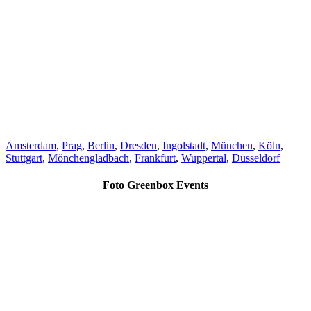
Amsterdam
,
Prag
,
Berlin
,
Dresden
,
Ingolstadt
,
München
,
Köln
,
Stuttgart
,
Mönchengladbach
,
Frankfurt
,
Wuppertal
,
Düsseldorf
Foto Greenbox Events