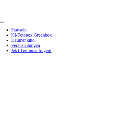
Zum
Inhalt
springen
Toggle
Navigation
Startseite
KI-Fotobox Greenbox
Daumenkino
Veranstaltungen
Jetzt Termin anfragen!