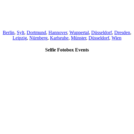
Berlin
,
Sylt
,
Dortmund
,
Hannover
,
Wuppertal
,
Düsseldorf
,
Dresden
,
Leipzig
,
Nürnberg
,
Karlsruhe
,
Münster
,
Düsseldorf
,
Wien
Selfie Fotobox Events