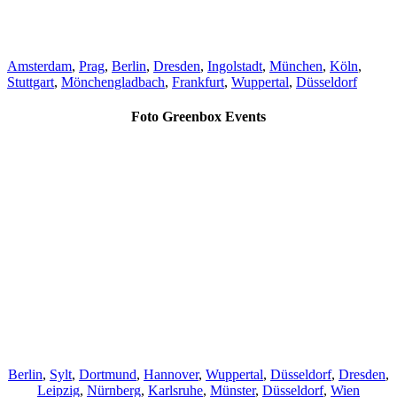
Amsterdam
,
Prag
,
Berlin
,
Dresden
,
Ingolstadt
,
München
,
Köln
,
Stuttgart
,
Mönchengladbach
,
Frankfurt
,
Wuppertal
,
Düsseldorf
Foto Greenbox Events
Berlin
,
Sylt
,
Dortmund
,
Hannover
,
Wuppertal
,
Düsseldorf
,
Dresden
,
Leipzig
,
Nürnberg
,
Karlsruhe
,
Münster
,
Düsseldorf
,
Wien