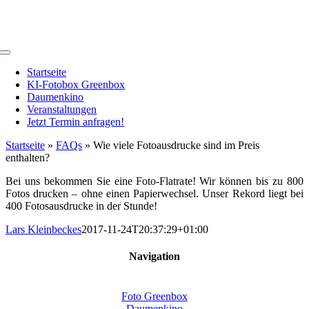
Zum
Inhalt
springen
Toggle
Navigation
Startseite
KI-Fotobox Greenbox
Daumenkino
Veranstaltungen
Jetzt Termin anfragen!
Startseite
»
FAQs
»
Wie viele Fotoausdrucke sind im Preis
enthalten?
Bei uns bekommen Sie eine Foto-Flatrate! Wir können bis zu 800
Fotos drucken – ohne einen Papierwechsel. Unser Rekord liegt bei
400 Fotosausdrucke in der Stunde!
Lars Kleinbeckes
2017-11-24T20:37:29+01:00
Navigation
Foto Greenbox
Daumenkino