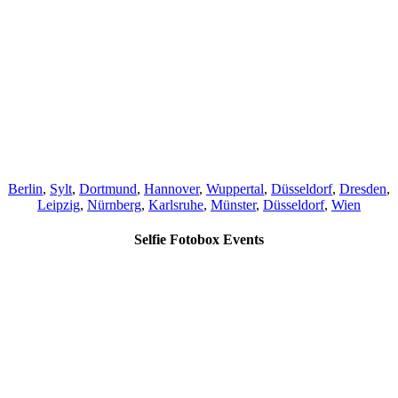
Berlin
,
Sylt
,
Dortmund
,
Hannover
,
Wuppertal
,
Düsseldorf
,
Dresden
,
Leipzig
,
Nürnberg
,
Karlsruhe
,
Münster
,
Düsseldorf
,
Wien
Selfie Fotobox Events