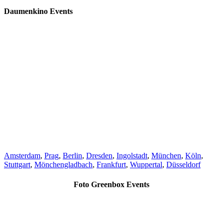
Daumenkino Events
Amsterdam
,
Prag
,
Berlin
,
Dresden
,
Ingolstadt
,
München
,
Köln
,
Stuttgart
,
Mönchengladbach
,
Frankfurt
,
Wuppertal
,
Düsseldorf
Foto Greenbox Events