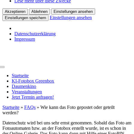
Lese mehr über diese Zwecke
Akzeptieren
Ablehnen
Einstellungen ansehen
Einstellungen ansehen
Einstellungen speichern
Datenschutzerklärung
Impressum
Zum
Inhalt
springen
Toggle
Navigation
Startseite
KI-Fotobox Greenbox
Daumenkino
Veranstaltungen
Jetzt Termin anfragen!
Startseite
»
FAQs
»
Wie kann das Foto gepostet oder geteilt
werden?
Datenschutz wird bei uns sehr ernst genommen. Sobald das Foto am
Fotoautomaten bzw. an der Fotobox erstellt wurde, ist es schon in
der Online-Galerie. Das Foto kann dann mit Hilfe einer FotoPIN,