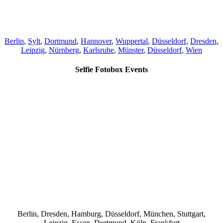
Berlin
,
Sylt
,
Dortmund
,
Hannover
,
Wuppertal
,
Düsseldorf
,
Dresden
,
Leipzig
,
Nürnberg
,
Karlsruhe
,
Münster
,
Düsseldorf
,
Wien
Selfie Fotobox Events
Berlin, Dresden, Hamburg, Düsseldorf, München, Stuttgart,
Leipzig, Essen, Dortmund, Köln, Frankfurt