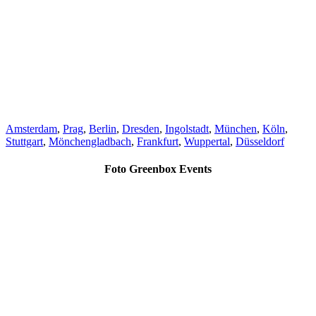
Amsterdam
,
Prag
,
Berlin
,
Dresden
,
Ingolstadt
,
München
,
Köln
,
Stuttgart
,
Mönchengladbach
,
Frankfurt
,
Wuppertal
,
Düsseldorf
Foto Greenbox Events