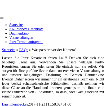
Zum
Inhalt
springen
Toggle
Navigation
Startseite
KI-Fotobox Greenbox
Daumenkino
Veranstaltungen
Jetzt Termin anfragen!
Startseite
»
FAQs
»
Was passiert vor der Kamera?
Lassen Sie Ihrer Kreativität freien Lauf! Denken Sie sich eine
beliebige Szene aus, verwenden Sie unsere witzigen Party-
Requisiten, tanzen Sie oder seien Sie einfach nur Sie selbst. Wir
sorgen für Ihre perfekte Szene dank unserer vielen Veranstaltungen
und unserer langjährigen Erfahrung im Bereich Daumenkino
Events! Daher setzen wir immer nur ein erfahrenes Team ein. Nicht
jeder besitzt schauspielerische Fähigkeiten, deshalb nehmen wir
diese Gäste an die Hand und kreieren gemeinsam mit ihnen eine
kleine Filmszene von 8 Sekunden, so dass jeder Gast glücklich mit
seinem Kino ist.
Lars Kleinbeckes
2017-11-23T11:58:02+01:00