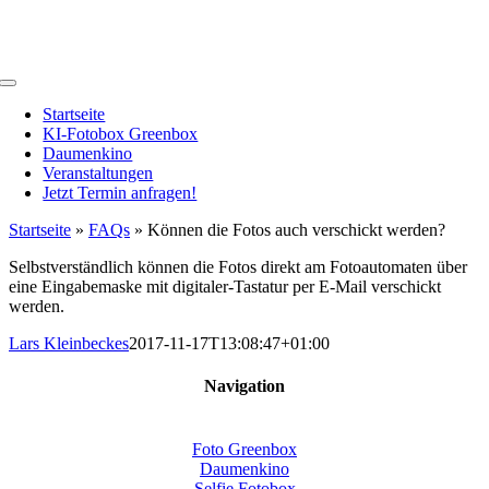
Zum
Inhalt
springen
Toggle
Navigation
Startseite
KI-Fotobox Greenbox
Daumenkino
Veranstaltungen
Jetzt Termin anfragen!
Startseite
»
FAQs
»
Können die Fotos auch verschickt werden?
Selbstverständlich können die Fotos direkt am Fotoautomaten über
eine Eingabemaske mit digitaler-Tastatur per E-Mail verschickt
werden.
Lars Kleinbeckes
2017-11-17T13:08:47+01:00
Navigation
Foto Greenbox
Daumenkino
Selfie Fotobox