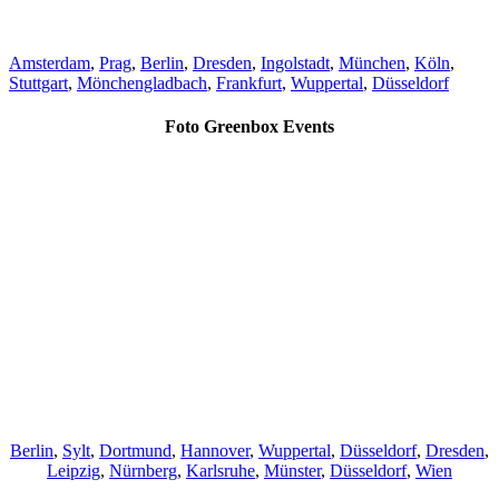
Amsterdam
,
Prag
,
Berlin
,
Dresden
,
Ingolstadt
,
München
,
Köln
,
Stuttgart
,
Mönchengladbach
,
Frankfurt
,
Wuppertal
,
Düsseldorf
Foto Greenbox Events
Berlin
,
Sylt
,
Dortmund
,
Hannover
,
Wuppertal
,
Düsseldorf
,
Dresden
,
Leipzig
,
Nürnberg
,
Karlsruhe
,
Münster
,
Düsseldorf
,
Wien