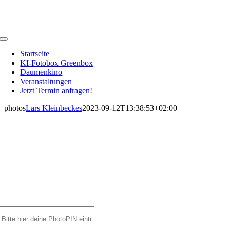
Zum
Inhalt
springen
Toggle
Navigation
Startseite
KI-Fotobox Greenbox
Daumenkino
Veranstaltungen
Jetzt Termin anfragen!
photos
Lars Kleinbeckes
2023-09-12T13:38:53+02:00